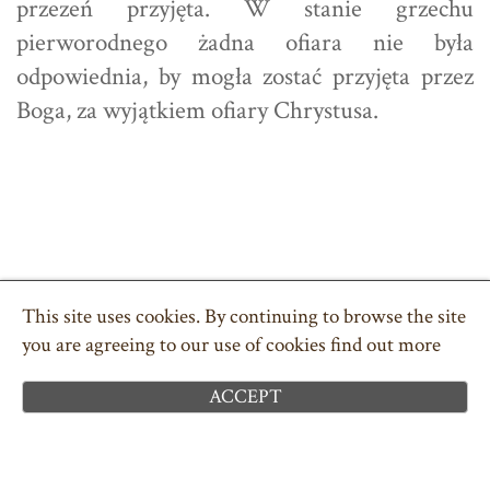
przezeń przyjęta. W stanie grzechu
pierworodnego żadna ofiara nie była
odpowiednia, by mogła zostać przyjęta przez
Boga, za wyjątkiem ofiary Chrystusa.
COPYRIGHT © 2026 POLSKA PARAFIA W DEVON
TEL. 01626 332043
ILFORD.PARK@PCMEW.ORG
This site uses cookies. By continuing to browse the site
POLITYKA PRYWATNOŚCI
you are agreeing to our use of cookies
find out more
CIASTECZKA ( COOKIES )
SITEMAP