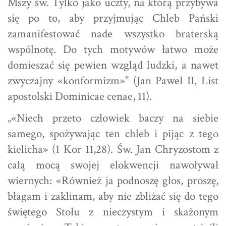
Mszy św. Tylko jako uczty, na którą przybywa
się po to, aby przyjmując Chleb Pański
zamanifestować nade wszystko braterską
wspólnotę. Do tych motywów łatwo może
domieszać się pewien wzgląd ludzki, a nawet
zwyczajny «konformizm»” (Jan Paweł II, List
apostolski Dominicae cenae, 11).
„«Niech przeto człowiek baczy na siebie
samego, spożywając ten chleb i pijąc z tego
kielicha» (1 Kor 11,28). Św. Jan Chryzostom z
całą mocą swojej elokwencji nawoływał
wiernych: «Również ja podnoszę głos, proszę,
błagam i zaklinam, aby nie zbliżać się do tego
świętego Stołu z nieczystym i skażonym