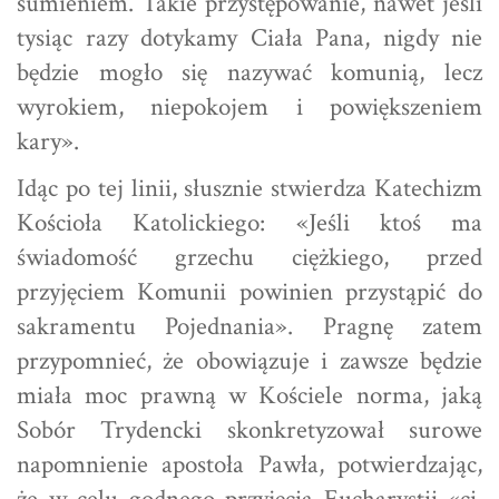
sumieniem. Takie przystępowanie, nawet jeśli
tysiąc razy dotykamy Ciała Pana, nigdy nie
będzie mogło się nazywać komunią, lecz
wyrokiem, niepokojem i powiększeniem
kary».
Idąc po tej linii, słusznie stwierdza Katechizm
Kościoła Katolickiego: «Jeśli ktoś ma
świadomość grzechu ciężkiego, przed
przyjęciem Komunii powinien przystąpić do
sakramentu Pojednania». Pragnę zatem
przypomnieć, że obowiązuje i zawsze będzie
miała moc prawną w Kościele norma, jaką
Sobór Trydencki skonkretyzował surowe
napomnienie apostoła Pawła, potwierdzając,
że w celu godnego przyjęcia Eucharystii «ci,