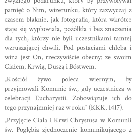
zwykłego podarunku, który by przywoływał
pamięć o Nim, wizerunku, który zazwyczaj z
czasem blaknie, jak fotografia, która wkrótce
staje się wypłowiała, pożółkła i bez znaczenia
dla tych, którzy nie byli uczestnikami tamtej
wzruszającej chwili. Pod postaciami chleba i
wina jest On, rzeczywiście obecny: ze swoim
Ciałem, Krwią, Duszą i Bóstwem.
„Kościół żywo poleca wiernym, by
przyjmowali Komunię św., gdy uczestniczą w
celebracji Eucharystii. Zobowiązuje ich do
tego przynajmniej raz w roku” (KKK, 1417).
„Przyjęcie Ciała i Krwi Chrystusa w Komunii
św. Pogłębia zjednoczenie komunikującego z