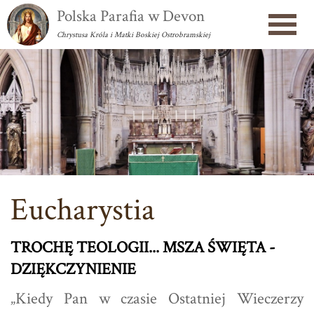
Polska Parafia w Devon
Chrystusa Króla i Matki Boskiej Ostrobramskiej
Eucharystia
TROCHĘ TEOLOGII... MSZA ŚWIĘTA -
DZIĘKCZYNIENIE
„Kiedy Pan w czasie Ostatniej Wieczerzy