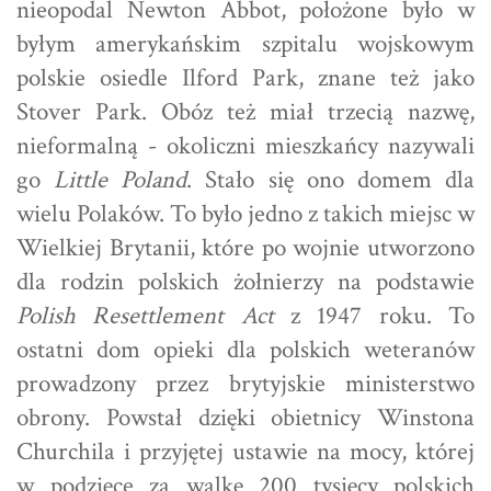
nieopodal Newton Abbot, położone było w
byłym amerykańskim szpitalu wojskowym
polskie osiedle Ilford Park, znane też jako
Stover Park. Obóz też miał trzecią nazwę,
nieformalną - okoliczni mieszkańcy nazywali
go
Little Poland
. Stało się ono domem dla
wielu Polaków. To było jedno z takich miejsc w
Wielkiej Brytanii, które po wojnie utworzono
dla rodzin polskich żołnierzy na podstawie
Polish Resettlement Act
z 1947 roku. To
ostatni dom opieki dla polskich weteranów
prowadzony przez brytyjskie ministerstwo
obrony. Powstał dzięki obietnicy Winstona
Churchila i przyjętej ustawie na mocy, której
w podzięce za walkę 200 tysięcy polskich