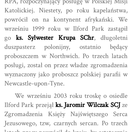
RPA, rozpoczynający posługę w Polskiej Misji
Katolickiej. Niestety, po roku kapelaństwa,
powrócił on na kontynent afrykański. We
wrześniu 1999 roku w Ilford Park zastąpił
go
ks. Sylwester Krupa SChr
, długoletni
duszpasterz polonijny, ostatnio będący
proboszczem w Northwich. Po trzech latach
posługi, został on przez władze zgromadzenia
wyznaczony jako proboszcz polskiej parafii w
Newcastle-upon-Tyne.
We wrześniu 2003 roku troskę o osiedle
Ilford Park przejął
ks. Jaromir Wilczak SCJ
ze
Zgromadzenia Księży Najświętszego Serca
Jezusowego, tzw, czarnych sercan. Po trzech