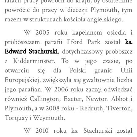
latach pracy powrócił do kraju, by ostatecznie
powrócić do pracy w diecezji Plymouth, tym
razem w strukturach kościoła angielskiego.
W 2005 roku kapelanem osiedla i
proboszczem parafii Ilford Park został
ks.
Edward Stachurski
, dotychczasowy proboszcz
z Kidderminster. To w jego czasie, po
otwarciu się dla Polski granic Unii
Europejskiej, zwiększyła się gwałtownie liczba
jego parafian. W 2006 roku zaczął odwiedzać
również Callington, Exeter, Newton Abbot i
Plymouth, a w 2008 roku - Redruth, Tiverton,
Torquay i Weymouth.
W 2010 roku ks. Stachurski został