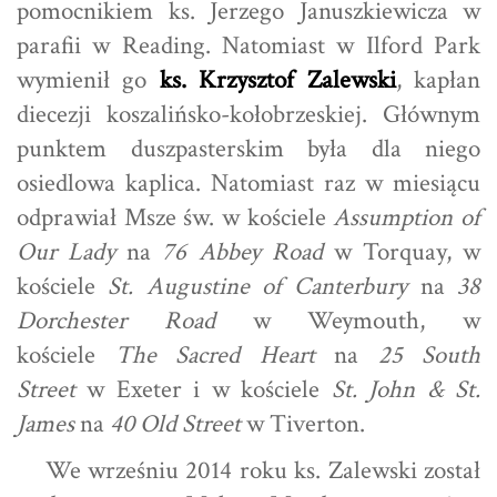
pomocnikiem ks. Jerzego Januszkiewicza w
parafii w Reading. Natomiast w Ilford Park
wymienił go
ks. Krzysztof Zalewski
, kapłan
diecezji koszalińsko-kołobrzeskiej. Głównym
punktem duszpasterskim była dla niego
osiedlowa kaplica. Natomiast raz w miesiącu
odprawiał Msze św. w kościele
Assumption of
Our Lady
na
76 Abbey Road
w Torquay, w
kościele
St. Augustine of Canterbury
na
38
Dorchester Road
w Weymouth, w
kościele
The Sacred Heart
na
25 South
Street
w Exeter i w kościele
St. John & St.
James
na
40 Old Street
w Tiverton.
We wrześniu 2014 roku ks. Zalewski został