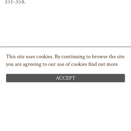
351-358.
COPYRIGHT © 2026 POLSKA PARAFIA W DEVON
TEL. 01626 332043
ILFORD.PARK@PCMEW.ORG
This site uses cookies. By continuing to browse the site
POLITYKA PRYWATNOŚCI
you are agreeing to our use of cookies
find out more
CIASTECZKA ( COOKIES )
SITEMAP