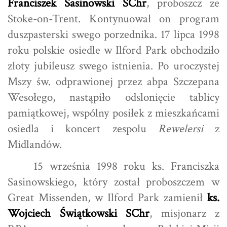
Franciszek Sasinowski SChr
, proboszcz ze
Stoke-on-Trent. Kontynuował on program
duszpasterski swego porzednika. 17 lipca 1998
roku polskie osiedle w Ilford Park obchodziło
złoty jubileusz swego istnienia. Po uroczystej
Mszy św. odprawionej przez abpa Szczepana
Wesołego, nastąpiło odslonięcie tablicy
pamiątkowej, wspólny posiłek z mieszkańcami
osiedla i koncert zespołu
Rewelersi
z
Midlandów.
15 września 1998 roku ks. Franciszka
Sasinowskiego, który został proboszczem w
Great Missenden, w Ilford Park zamienił
ks.
Wojciech Świątkowski SChr
, misjonarz z