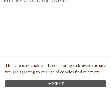
Proboszcz: Ks. Łukasz Nizio
COPYRIGHT © 2026 POLSKA PARAFIA W DEVON
TEL. 01626 332043
ILFORD.PARK@PCMEW.ORG
This site uses cookies. By continuing to browse the site
POLITYKA PRYWATNOŚCI
you are agreeing to our use of cookies
find out more
CIASTECZKA ( COOKIES )
SITEMAP